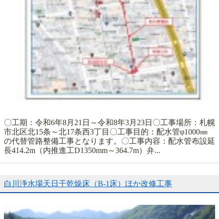
〇工期：令和6年8月21日～令和8年3月23日〇工事場所：札幌
市北区北15条～北17条西3丁目〇工事目的：配水管φ1000㎜
の代替管路整備工事となります。〇工事内容：配水管布設延
長414.2m（内推進工D1350mm～364.7m）弁...
白川浄水場天日干乾燥床（B-1床）ほか改修工事