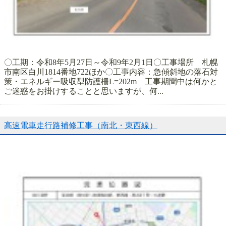
〇工期：令和8年5月27日～令和9年2月1日〇工事場所 札幌
市南区白川1814番地722ほか〇工事内容：急傾斜地の落石対
策・エネルギー吸収型防護柵L=202m 工事期間中は何かと
ご迷惑をお掛けすることと思いますが、何...
高速電車走行路補修工事（南北・東西線）