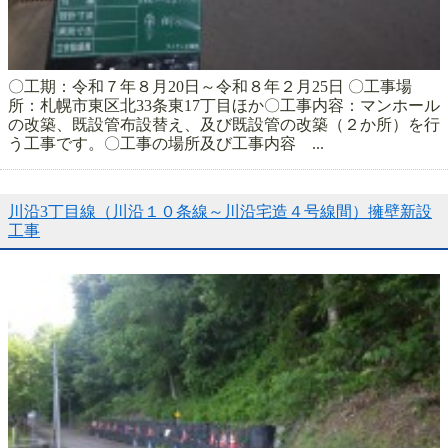
〇工期：令和７年８月20日～令和８年２月25日 〇工事場
所：札幌市東区北33条東17丁目ほか〇工事内容：マンホール
の改築、既設管布設替え、及び既設管の改築（２か所）を行
う工事です。〇工事の場所及び工事内容 ...
川沿3丁目線（川沿１０条線～川沿宅造４号線間）擁壁新設
工事