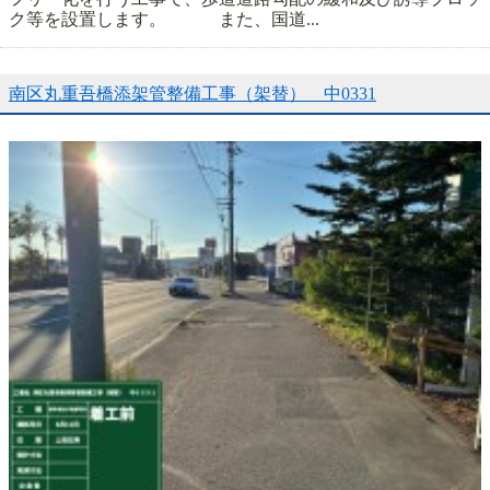
ク等を設置します。 また、国道...
南区丸重吾橋添架管整備工事（架替） 中0331