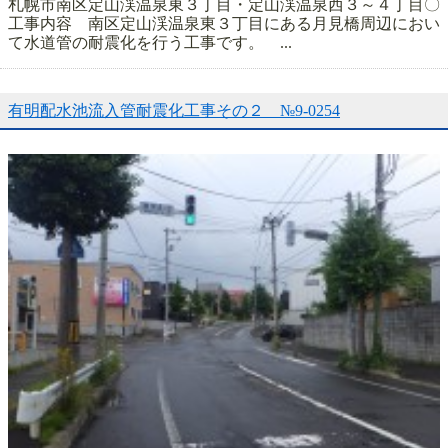
札幌市南区定山渓温泉東３丁目・定山渓温泉西３～４丁目〇
工事内容 南区定山渓温泉東３丁目にある月見橋周辺におい
て水道管の耐震化を行う工事です。 ...
有明配水池流入管耐震化工事その２ №9-0254