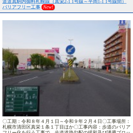
道道真駒内御料札幌線（真栄2-1 1号線～平岡1-1 1号線間）
バリアフリー工事
New!
〇工期：令和８年４月１日～令和９年２月４日〇工事場所：
札幌市清田区真栄１条１丁目ほか〇工事内容：歩道のバリア
フリー化を行う工事で、歩道道路勾配の緩和及び誘導ブロッ