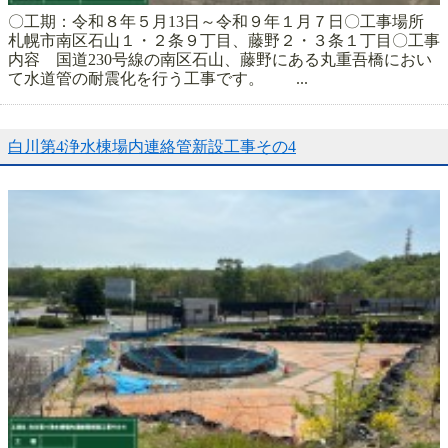
〇工期：令和８年５月13日～令和９年１月７日〇工事場所
札幌市南区石山１・２条９丁目、藤野２・３条１丁目〇工事
内容 国道230号線の南区石山、藤野にある丸重吾橋におい
て水道管の耐震化を行う工事です。 ...
白川第4浄水棟場内連絡管新設工事その4