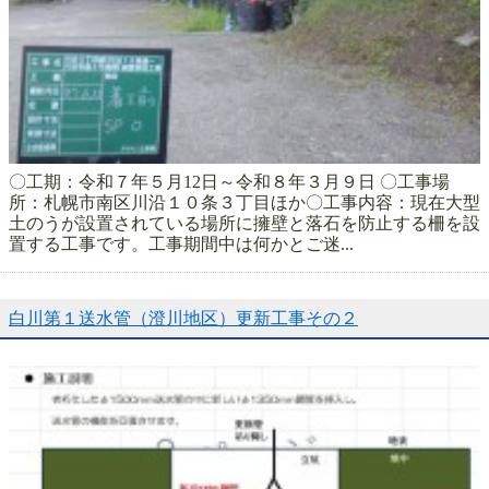
〇工期：令和７年５月12日～令和８年３月９日 〇工事場
所：札幌市南区川沿１０条３丁目ほか〇工事内容：現在大型
土のうが設置されている場所に擁壁と落石を防止する柵を設
置する工事です。工事期間中は何かとご迷...
白川第１送水管（澄川地区）更新工事その２