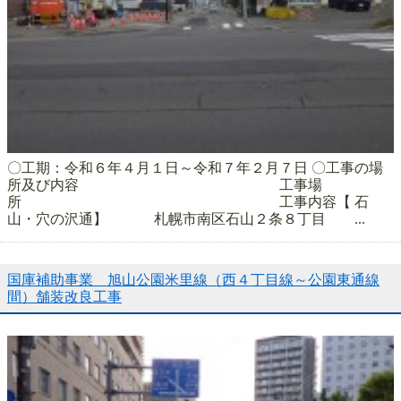
〇工期：令和６年４月１日～令和７年２月７日 〇工事の場
所及び内容 工事場
所 工事内容【 石
山・穴の沢通】 札幌市南区石山２条８丁目 ...
国庫補助事業 旭山公園米里線（西４丁目線～公園東通線
間）舗装改良工事