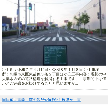
〇工期：令和７年４月14日～令和８年１月８日 〇工事場
所：札幌市東区東苗穂３条２丁目ほか〇工事内容：現状の中
央集水方式の道路構造を解消する工事です。工事期間中は何
かとご迷惑をお掛けすることと思いますが...
国庫補助事業 南の沢5号橋ほか１橋ほか工事