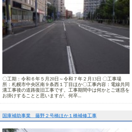
〇工期：令和６年５月20日～令和７年２月13日 〇工事場
所：札幌市中央区南９条西１丁目ほか〇工事内容：電線共同
溝工事後の道路復旧工事です。工事期間中は何かとご迷惑を
お掛けすることと思いますが、何卒...
国庫補助事業 藤野２号橋ほか１橋補修工事