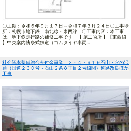
〇工期：令和６年９月１７日～令和７年３月２４日〇工事場
所：札幌市地下鉄 南北線・東西線 〇工事内容：本工事
は、地下鉄走行路の補修工事です。【 施工箇所 】【東西線
】中央案内軌条式鉄道（ゴムタイヤ車両...
社会資本整備総合交付金事業 ３・４・６１９石山・穴の沢
通（国道２３０号～石山２条８丁目２号線間）道路改良ほか
工事