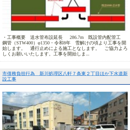
・工事概要 送水管布設延長 286.7m 既設管内配管工
鋼管（STW400）φ1350・令和8年 雪解けの頃より工事を開
始します。 通行止めによる施工となします。 ご協力よろ
しくお願いいたします。工事を開始しま...
市債務負担行為 新川処理区八軒７条東２丁目ほか下水道新
設工事