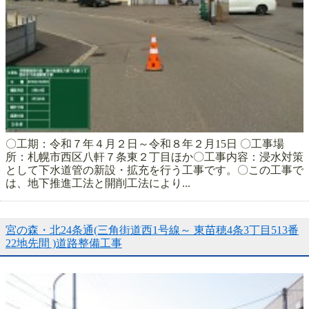
〇工期：令和７年４月２日～令和８年２月15日 〇工事場
所：札幌市西区八軒７条東２丁目ほか〇工事内容：浸水対策
として下水道管の新設・拡充を行う工事です。〇この工事で
は、地下推進工法と開削工法により...
宮の森・北24条通(三角街道西1号線～ 東苗穂4条3丁目513番
22地先間 )道路整備工事