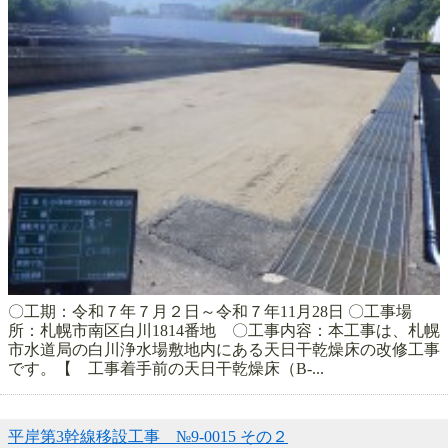
〇工期：令和７年７月２日～令和７年11月28日 〇工事場
所：札幌市南区白川1814番地 〇工事内容：本工事は、札幌
市水道局の白川浄水場敷地内にある天日干乾燥床の改修工事
です。【 工事着手前の天日干乾燥床（B-...
平岸第3幹線移設工事 №9-0015 その２