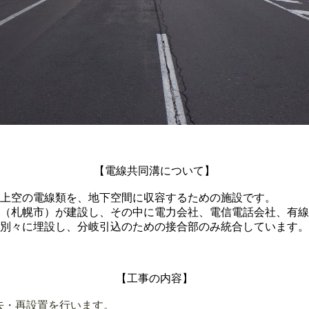
【
電線共同溝について】
を、地下空間に収容するための施設です。
し、その中に電力会社、電信電話会社、有線放送会
分岐引込のための接合部のみ統合しています。
【工事の内容
】
去・再設置を行います。