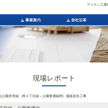
アイケン工業
現場レポート
旭山公園米里線（西４丁目線～公園東通線間）舗装改良工事