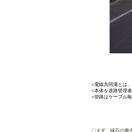
○電線共同溝とは、上空の電線類
○本体を道路管理者（札幌市）が建設
○管路はケーブル毎別々に埋設し、
〇まず、
縁石の撤