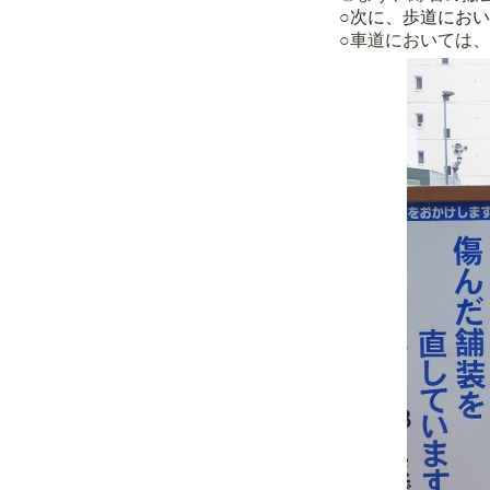
○次に、歩道におい
○車道においては、道路桝及びマン