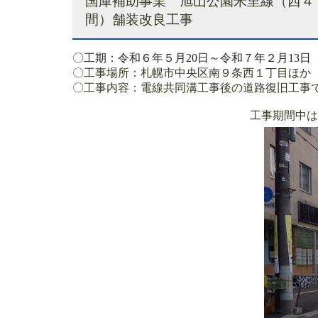
国庫補助事業 旭山公園米里線（西４
間）舗装改良工事
〇工期：令和６年５月20日～令和７年２
月13日
〇工事場所：札幌市中央区南９条西１丁目ほか
〇工事内容：
電線共同溝工事後の道路復旧工事
工事期間中は