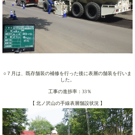
○７月は、既存舗装の補修を行った後に表層の舗装を行いま
した。
工事の進捗率：33％
【
北ノ沢山の手線
表層舗設状況 】