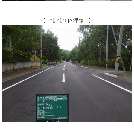
【
北ノ沢山の手線
】