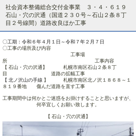
社会資本整備総合交付金事業 ３・４・６１９
石山・穴の沢通（国道２３０号～石山２条８丁
目２号線間）道路改良ほか工事
〇工期：令和６年４月１日～令和７年２
月７日
〇工事の場所及び内容
工事場
所 工事内容
【 石山・穴の沢通】
札幌市南区石山２条８丁
目
道路の拡幅工事
【 北ノ沢山の手線
】
札幌市南区北ノ沢１８６８～１
８１９番地
傷んだ道路を直す
工事
工事期間中は何かとご迷惑をお掛けすることと思いますが、
何卒宜しくお願い致します。
【 石山・穴の沢通】