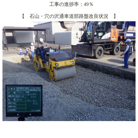
工事の進捗率：49％
【
石山・穴の沢通車道部路盤改良
状況 】