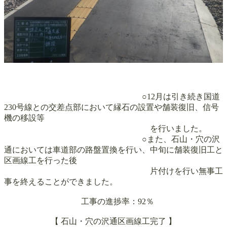
○12月は引き続き
国道
230号線との交差点部において縁石の設置や舗装復旧、
信号
機の移設等
を行いました。
○また、石山・穴の沢
通においては車道部の路盤置換を行い、中旬に舗装復旧工と
区画線工を行った後
片付けを行い無事工
事を終えることができました。
工事の進捗率：92％
【
石山・穴の沢通区画線工完了
】