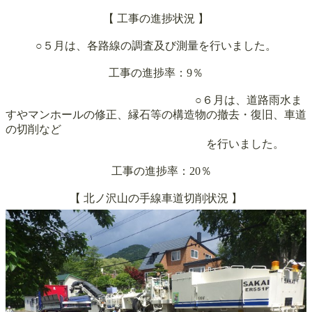
【 工事の進捗状況 】
○５月は、各路線の調査及び測量を行いました。
工事の進捗率：9％
○６月は、道路雨水ま
すやマンホールの修正、縁石等の構造物の撤去・復旧、車道
の切削など
を行いました。
工事の進捗率：20％
【
北ノ沢山の手線車道
切削状況 】