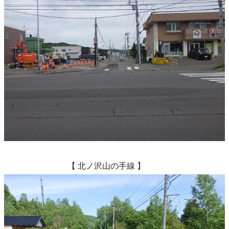
【 北ノ沢山の手線
】