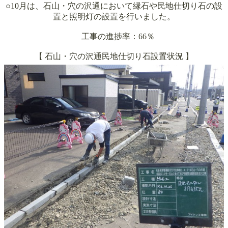
○10月は、石山・穴の沢通において縁石や民地仕切り石の設
置と照明灯の設置を行いました。
工事の進捗率：66％
【
石山・穴の沢通民地仕切り石設置
状況 】