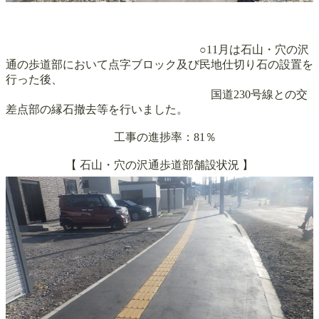
○11月は石山・穴の沢
通の歩道部において点字ブロック及び民地仕切り石の設置を
行った後、
国道230号線との交
差点部の縁石撤去等を行いました。
工事の進捗率：81％
【
石山・穴の沢通
歩道部舗設
状況 】